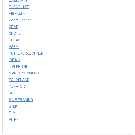
EDILKAMIN
EUROPLAST
F.lli Frattini
GeorgFischer
GRAF
GROHE
HERAS
HSGM
HUTTERER-LECHNER
IDRAIN
ITALPROFILI
MARIS POLYMERS
POLOPLAST
PURATOR
REDI
SIME TRADING
SPEK
TLM
VITEX