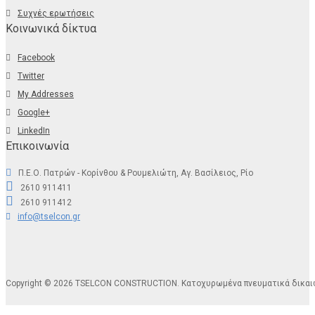
Συχνές ερωτήσεις
Κοινωνικά δίκτυα
Facebook
Twitter
My Addresses
Google+
LinkedIn
Επικοινωνία
Π.Ε.Ο. Πατρών - Κορίνθου & Ρουμελιώτη, Αγ. Βασίλειος, Ρίο
2610 911411
2610 911412
info@tselcon.gr
Copyright © 2026 TSELCON CONSTRUCTION. Κατοχυρωμένα πνευματικά δικα