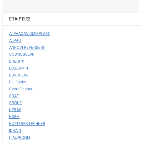
ΕΤΑΙΡΕΊΕΣ
ALPHACAN OMNIPLAST
ALPRO
ANNOVI REVERBERI
COSMOSOLAR
DREHFIX
EDILKAMIN
EUROPLAST
F.lli Frattini
GeorgFischer
GRAF
GROHE
HERAS
HSGM
HUTTERER-LECHNER
IDRAIN
ITALPROFILI