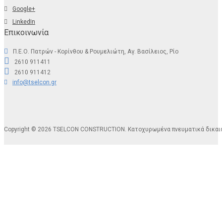
Google+
LinkedIn
Επικοινωνία
Π.Ε.Ο. Πατρών - Κορίνθου & Ρουμελιώτη, Αγ. Βασίλειος, Ρίο
2610 911411
2610 911412
info@tselcon.gr
Copyright © 2026 TSELCON CONSTRUCTION. Κατοχυρωμένα πνευματικά δικα