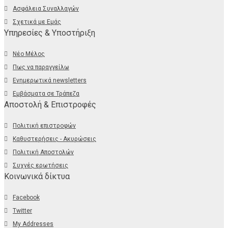
Ασφάλεια Συναλλαγών
Σχετικά με Εμάς
Υπηρεσίες & Υποστήριξη
Νέο Μέλος
Πως να παραγγείλω
Ενημερωτικά newsletters
Εμβάσματα σε Τράπεζα
Αποστολή & Επιστροφές
Πολιτική επιστροφών
Καθυστερήσεις - Ακυρώσεις
Πολιτική Αποστολών
Συχνές ερωτήσεις
Κοινωνικά δίκτυα
Facebook
Twitter
My Addresses