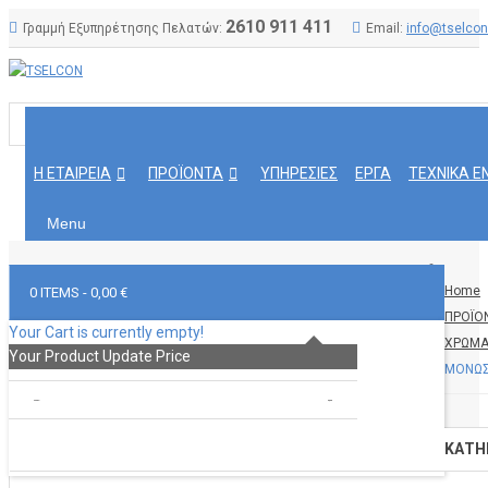
2610 911 411
Γραμμή Εξυπηρέτησης Πελατών:
Email:
info@tselcon
Η ΕΤΑΙΡΕΙΑ
ΠΡΟΪΟΝΤΑ
ΥΠΗΡΕΣΙΕΣ
ΕΡΓΑ
ΤΕΧΝΙΚΑ Ε
Menu
Home
0 ITEMS -
0,00 €
ΠΡΟΪΟ
Your Cart is currently empty!
ΧΡΩΜΑ
Your Product
Update Price
ΜΟΝΩΣ
TOTAL :
0,00 €
GO TO CART
CHECKOUT
ΚΑΤΗ