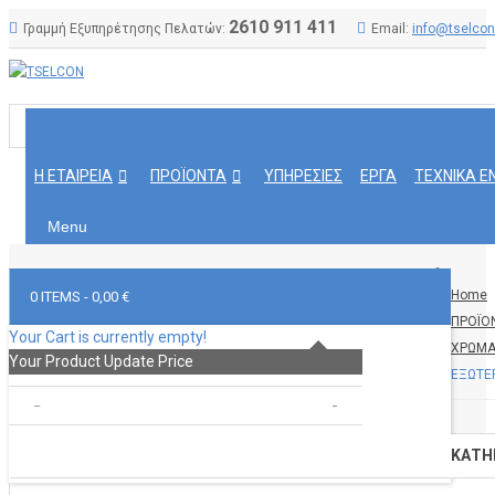
2610 911 411
Γραμμή Εξυπηρέτησης Πελατών:
Email:
info@tselcon
Η ΕΤΑΙΡΕΙΑ
ΠΡΟΪΟΝΤΑ
ΥΠΗΡΕΣΙΕΣ
ΕΡΓΑ
ΤΕΧΝΙΚΑ Ε
Menu
Home
0 ITEMS -
0,00 €
ΠΡΟΪΟ
Your Cart is currently empty!
ΧΡΩΜΑ
Your Product
Update Price
ΕΞΩΤΕΡ
TOTAL :
0,00 €
GO TO CART
CHECKOUT
ΚΑΤΗ