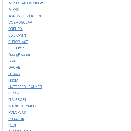
ALPHACAN OMNIPLAST
ALPRO
ANNOVI REVERBERI
COSMOSOLAR
DREHFIX
EDILKAMIN
EUROPLAST
F.lli Frattini
GeorgFischer
GRAF
GROHE
HERAS
HSGM
HUTTERER-LECHNER
IDRAIN
ITALPROFILI
MARIS POLYMERS
POLOPLAST
PURATOR
REDI