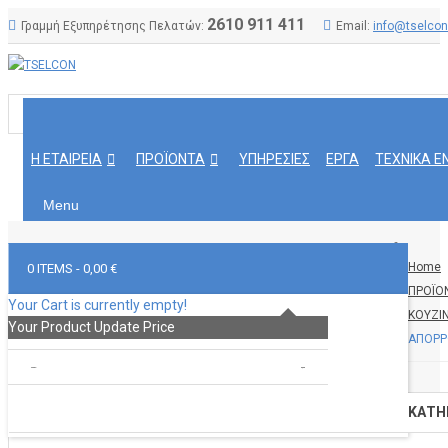
2610 911 411
Γραμμή Εξυπηρέτησης Πελατών:
Email:
info@tselcon
Η ΕΤΑΙΡΕΙΑ
ΠΡΟΪΟΝΤΑ
ΥΠΗΡΕΣΙΕΣ
ΕΡΓΑ
ΤΕΧΝΙΚΑ Ε
Menu
Home
0 ITEMS -
0,00 €
ΠΡΟΪΟ
Your Cart is currently empty!
ΚΟΥΖΙ
Your Product
Update Price
ΑΠΟΡΡ
TOTAL :
0,00 €
GO TO CART
CHECKOUT
ΚΑΤΗ