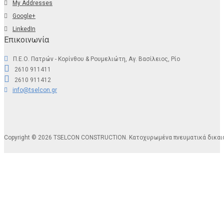
My Addresses
Google+
LinkedIn
Επικοινωνία
Π.Ε.Ο. Πατρών - Κορίνθου & Ρουμελιώτη, Αγ. Βασίλειος, Ρίο
2610 911411
2610 911412
info@tselcon.gr
Copyright © 2026 TSELCON CONSTRUCTION. Κατοχυρωμένα πνευματικά δικα